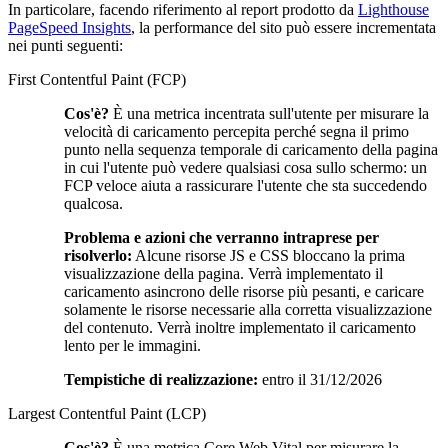
In particolare, facendo riferimento al report prodotto da
Lighthouse
PageSpeed Insights
, la performance del sito può essere incrementata
nei punti seguenti:
First Contentful Paint (FCP)
Cos'è?
È una metrica incentrata sull'utente per misurare la
velocità di caricamento percepita perché segna il primo
punto nella sequenza temporale di caricamento della pagina
in cui l'utente può vedere qualsiasi cosa sullo schermo: un
FCP veloce aiuta a rassicurare l'utente che sta succedendo
qualcosa.
Problema e azioni che verranno intraprese per
risolverlo:
Alcune risorse JS e CSS bloccano la prima
visualizzazione della pagina. Verrà implementato il
caricamento asincrono delle risorse più pesanti, e caricare
solamente le risorse necessarie alla corretta visualizzazione
del contenuto. Verrà inoltre implementato il caricamento
lento per le immagini.
Tempistiche di realizzazione:
entro il 31/12/2026
Largest Contentful Paint (LCP)
Cos'è?
È una metrica Core Web Vital per misurare la